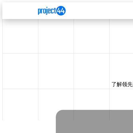
Skip to Content
Skip to Menu
Skip to Footer
了解领先