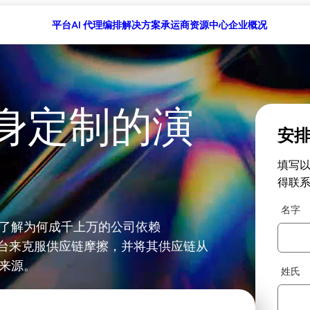
平台
AI 代理编排
解决方案
承运商
资源中心
企业概况
身定制的演
安
填写
得联
名字
了解为何成千上万的公司依赖
智能平台来克服供应链摩擦，并将其供应链从
入来源。
姓氏