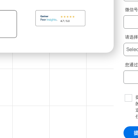
微信
请选
您通